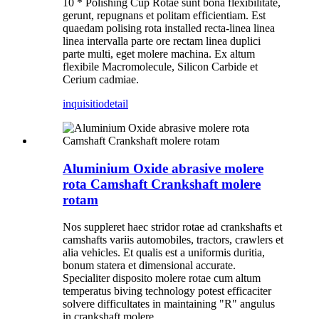
10 * Polishing Cup Rotae sunt bona flexibilitate,
gerunt, repugnans et politam efficientiam. Est
quaedam polising rota installed recta-linea linea
linea intervalla parte ore rectam linea duplici
parte multi, eget molere machina. Ex altum
flexibile Macromolecule, Silicon Carbide et
Cerium cadmiae.
inquisitio
detail
Aluminium Oxide abrasive molere
rota Camshaft Crankshaft molere
rotam
Nos suppleret haec stridor rotae ad crankshafts et
camshafts variis automobiles, tractors, crawlers et
alia vehicles. Et qualis est a uniformis duritia,
bonum statera et dimensional accurate.
Specialiter disposito molere rotae cum altum
temperatus biving technology potest efficaciter
solvere difficultates in maintaining "R" angulus
in crankshaft molere.