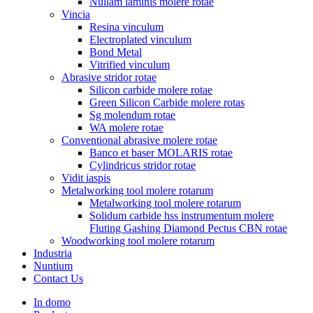
Nullam laminis molere rotae
Vincia
Resina vinculum
Electroplated vinculum
Bond Metal
Vitrified vinculum
Abrasive stridor rotae
Silicon carbide molere rotae
Green Silicon Carbide molere rotas
Sg molendum rotae
WA molere rotae
Conventional abrasive molere rotae
Banco et baser MOLARIS rotae
Cylindricus stridor rotae
Vidit iaspis
Metalworking tool molere rotarum
Metalworking tool molere rotarum
Solidum carbide hss instrumentum molere
Fluting Gashing Diamond Pectus CBN rotae
Woodworking tool molere rotarum
Industria
Nuntium
Contact Us
In domo