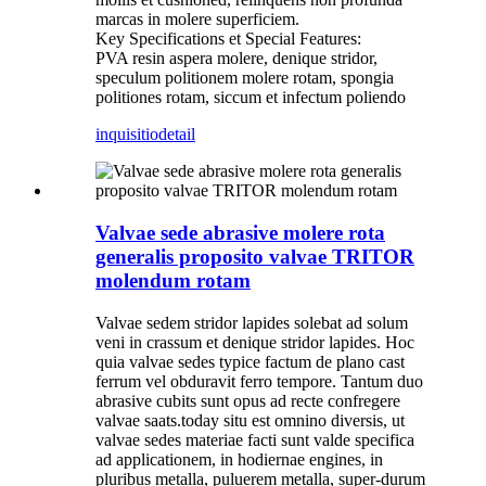
marcas in molere superficiem.
Key Specifications et Special Features:
PVA resin aspera molere, denique stridor,
speculum politionem molere rotam, spongia
politiones rotam, siccum et infectum poliendo
inquisitio
detail
Valvae sede abrasive molere rota
generalis proposito valvae TRITOR
molendum rotam
Valvae sedem stridor lapides solebat ad solum
veni in crassum et denique stridor lapides. Hoc
quia valvae sedes typice factum de plano cast
ferrum vel obduravit ferro tempore. Tantum duo
abrasive cubits sunt opus ad recte confregere
valvae saats.today situ est omnino diversis, ut
valvae sedes materiae facti sunt valde specifica
ad applicationem, in hodiernae engines, in
pluribus metalla, puluerem metalla, super-durum