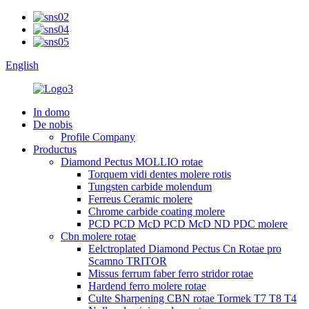
English
In domo
De nobis
Profile Company
Productus
Diamond Pectus MOLLIO rotae
Torquem vidi dentes molere rotis
Tungsten carbide molendum
Ferreus Ceramic molere
Chrome carbide coating molere
PCD PCD McD PCD McD ND PDC molere
Cbn molere rotae
Eelctroplated Diamond Pectus Cn Rotae pro
Scamno TRITOR
Missus ferrum faber ferro stridor rotae
Hardend ferro molere rotae
Culte Sharpening CBN rotae Tormek T7 T8 T4