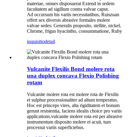
materiae, omnes disposuerat Extend in sedem
facultatem ad sigillum contra valvae caput.
Ad occursum his variis necessitatibus, Ruiszuan
offert sex diversis abrasive formales molere
valvae sedes: Generalis proposito, stellite, nickel,
Chrome, frigus hyacintho, consummatione, Ruby
inquisitio
detail
Vulcanite Flexilis Bond molere rota
una duplex concava Flexio Polishing
rotam
Vulcanite molere rota est molere rota de Flexilis
et sulphur processionaliter ad altum temperatus.
Hoc est princeps vires, alta rigiditatem et bonum
gerunt resistentia, faciens idealis choice pro variis
applications.vulcanite molere rota est per abrasive
instrumentum disposito molere et acuit, tum
processui variis superficiebus.