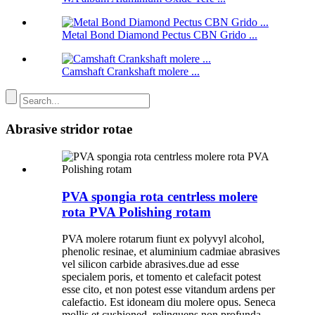
Metal Bond Diamond Pectus CBN Grido ...
Camshaft Crankshaft molere ...
Abrasive stridor rotae
PVA spongia rota centrless molere
rota PVA Polishing rotam
PVA molere rotarum fiunt ex polyvyl alcohol,
phenolic resinae, et aluminium cadmiae abrasives
vel silicon carbide abrasives.due ad esse
specialem poris, et tomento et calefacit potest
esse cito, et non potest esse vitandum ardens per
calefactio. Est idoneam diu molere opus. Seneca
mollis et cushioned, relinquens non profunda