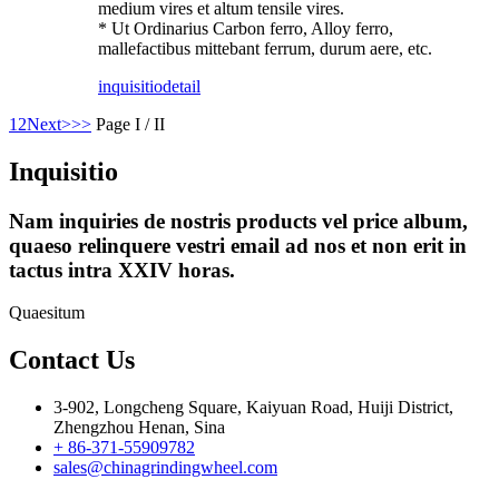
medium vires et altum tensile vires.
* Ut Ordinarius Carbon ferro, Alloy ferro,
mallefactibus mittebant ferrum, durum aere, etc.
inquisitio
detail
1
2
Next>
>>
Page I / II
Inquisitio
Nam inquiries de nostris products vel price album,
quaeso relinquere vestri email ad nos et non erit in
tactus intra XXIV horas.
Quaesitum
Contact Us
3-902, Longcheng Square, Kaiyuan Road, Huiji District,
Zhengzhou Henan, Sina
+ 86-371-55909782
sales@chinagrindingwheel.com