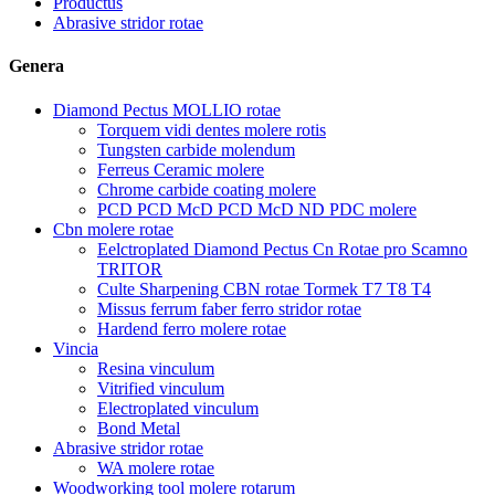
Productus
Abrasive stridor rotae
Genera
Diamond Pectus MOLLIO rotae
Torquem vidi dentes molere rotis
Tungsten carbide molendum
Ferreus Ceramic molere
Chrome carbide coating molere
PCD PCD McD PCD McD ND PDC molere
Cbn molere rotae
Eelctroplated Diamond Pectus Cn Rotae pro Scamno
TRITOR
Culte Sharpening CBN rotae Tormek T7 T8 T4
Missus ferrum faber ferro stridor rotae
Hardend ferro molere rotae
Vincia
Resina vinculum
Vitrified vinculum
Electroplated vinculum
Bond Metal
Abrasive stridor rotae
WA molere rotae
Woodworking tool molere rotarum