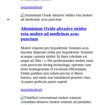
inquisitio
detail
Aluminium Oxide abrasive stridor
rota molere ad medicinae acus
punctum
Molere rotarum pro hypodermic foramen acus
maxime disposito nobis pro hypodermic foramen
acusque cannula stridor. In linea celeritate est
usque ad 50m / s. His professionales molere rotas
cum provectus biving technology, operatur cum
bono homogeneitas et excelsum efficientiam.
Finitis partibus non solum precise et libero
burrers, sed etiam non minimized penetret vires.
Acumen perfectis partes superb.
inquisitio
detail