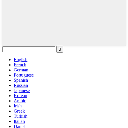
English
French
German
Portuguese
Spanish
Russian
Japanese
Korean
Arabic
Irish
Greek
Turkish
Italian
Danish