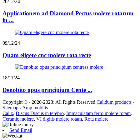
20/12/24
Applicationem ad Diamond Pectus molere rotarum
in ...
09/12/24
Quam eligere cnc molere rota recte
18/11/24
Denobito opus principium Cente ...
Copyright © - 2020-2023: All Rights Reserved.
Calidum products
-
Sitemap
-
Amp mobilis
Calix
,
Discus Discus in terebro
,
Immaculatam ferro molere rotam
,
Ceramic molere
,
VI digitis molere rotam
,
Rota molere
,
Send Email